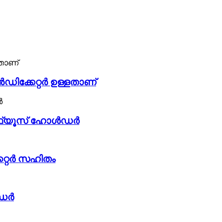
ിക്കേറ്റർ ഉള്ളതാണ്
് ഫ്യൂസ് ഹോൾഡർ
േറ്റർ സഹിതം
ൾഡർ