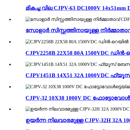
മികച്ച വില CJPV-63 DC1000V 14x51m
സോളാർ സിസ്റ്റത്തിനായുള്ള നിർമ്മാ
CJPV2258B 22X58 80A 1500VDC ഡിൻ
CJPV1451B 14X51 32A 1000VDC ഫ്യ
CJPV-32 10X38 1000V DC ഫോട്ടോവോൾ
ഉയർന്ന നിലവാരമുള്ള CJPV-32H 32A 