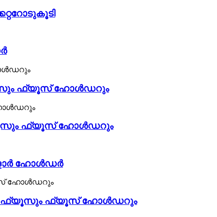
റ്ററോടുകൂടി
ഡർ
യൂസും ഫ്യൂസ് ഹോൾഡറും
്യൂസും ഫ്യൂസ് ഹോൾഡറും
 സോളാർ ഹോൾഡർ
ിവി ഫ്യൂസും ഫ്യൂസ് ഹോൾഡറും