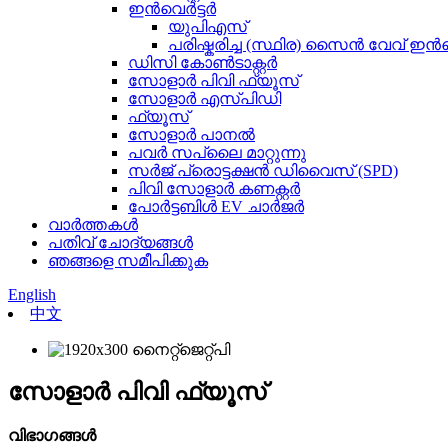
ഇൻവെർട്ടർ
യുപിഎസ്
പരിഷ്കരിച്ച (സ്ഥിര) സൈൻ വേവ് ഇൻവ
ഡിസി കോൺടാക്റ്റർ
സോളാർ പിവി ഫ്യൂസ്
സോളാർ എസ്പിഡി
ഫ്യൂസ്
സോളാർ പാനൽ
പവർ സപ്ലൈ മാറ്റുന്നു
സർജ് പ്രൊട്ടക്ഷൻ ഡിവൈസ് (SPD)
പിവി സോളാർ കണക്റ്റർ
പോർട്ടബിൾ EV ചാർജർ
വാർത്തകൾ
പതിവ് ചോദ്യങ്ങൾ
ഞങ്ങളെ സമീപിക്കുക
English
中文
സോളാർ പിവി ഫ്യൂസ്
വിഭാഗങ്ങൾ