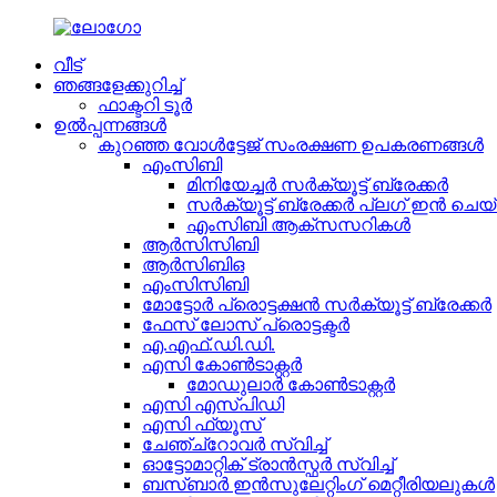
വീട്
ഞങ്ങളേക്കുറിച്ച്
ഫാക്ടറി ടൂർ
ഉൽപ്പന്നങ്ങൾ
കുറഞ്ഞ വോൾട്ടേജ് സംരക്ഷണ ഉപകരണങ്ങൾ
എംസിബി
മിനിയേച്ചർ സർക്യൂട്ട് ബ്രേക്കർ
സർക്യൂട്ട് ബ്രേക്കർ പ്ലഗ് ഇൻ ചെ
എംസിബി ആക്‌സസറികൾ
ആർസിസിബി
ആർ‌സി‌ബി‌ഒ
എംസിസിബി
മോട്ടോർ പ്രൊട്ടക്ഷൻ സർക്യൂട്ട് ബ്രേക്കർ
ഫേസ് ലോസ് പ്രൊട്ടക്ടർ
എ.എഫ്.ഡി.ഡി.
എസി കോൺടാക്റ്റർ
മോഡുലാർ കോൺടാക്റ്റർ
എസി എസ്പിഡി
എസി ഫ്യൂസ്
ചേഞ്ച്‌റോവർ സ്വിച്ച്
ഓട്ടോമാറ്റിക് ട്രാൻസ്ഫർ സ്വിച്ച്
ബസ്ബാർ ഇൻസുലേറ്റിംഗ് മെറ്റീരിയലുകൾ