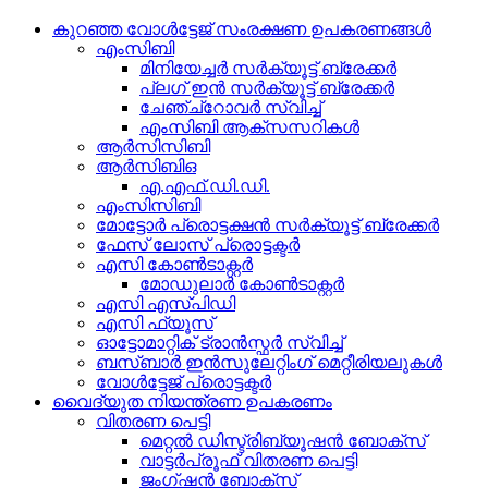
കുറഞ്ഞ വോൾട്ടേജ് സംരക്ഷണ ഉപകരണങ്ങൾ
എംസിബി
മിനിയേച്ചർ സർക്യൂട്ട് ബ്രേക്കർ
പ്ലഗ് ഇൻ സർക്യൂട്ട് ബ്രേക്കർ
ചേഞ്ച്‌റോവർ സ്വിച്ച്
എംസിബി ആക്‌സസറികൾ
ആർസിസിബി
ആർ‌സി‌ബി‌ഒ
എ.എഫ്.ഡി.ഡി.
എംസിസിബി
മോട്ടോർ പ്രൊട്ടക്ഷൻ സർക്യൂട്ട് ബ്രേക്കർ
ഫേസ് ലോസ് പ്രൊട്ടക്ടർ
എസി കോൺടാക്റ്റർ
മോഡുലാർ കോൺടാക്റ്റർ
എസി എസ്പിഡി
എസി ഫ്യൂസ്
ഓട്ടോമാറ്റിക് ട്രാൻസ്ഫർ സ്വിച്ച്
ബസ്ബാർ ഇൻസുലേറ്റിംഗ് മെറ്റീരിയലുകൾ
വോൾട്ടേജ് പ്രൊട്ടക്ടർ
വൈദ്യുത നിയന്ത്രണ ഉപകരണം
വിതരണ പെട്ടി
മെറ്റൽ ഡിസ്ട്രിബ്യൂഷൻ ബോക്സ്
വാട്ടർപ്രൂഫ് വിതരണ പെട്ടി
ജംഗ്ഷൻ ബോക്സ്