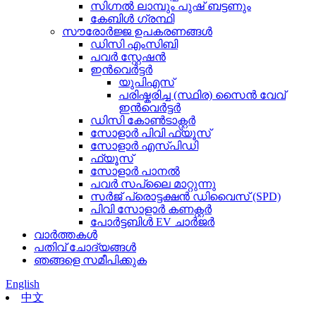
സിഗ്നൽ ലാമ്പും പുഷ് ബട്ടണും
കേബിൾ ഗ്രന്ഥി
സൗരോർജ്ജ ഉപകരണങ്ങൾ
ഡിസി എംസിബി
പവർ സ്റ്റേഷൻ
ഇൻവെർട്ടർ
യുപിഎസ്
പരിഷ്കരിച്ച (സ്ഥിര) സൈൻ വേവ്
ഇൻവെർട്ടർ
ഡിസി കോൺടാക്റ്റർ
സോളാർ പിവി ഫ്യൂസ്
സോളാർ എസ്പിഡി
ഫ്യൂസ്
സോളാർ പാനൽ
പവർ സപ്ലൈ മാറ്റുന്നു
സർജ് പ്രൊട്ടക്ഷൻ ഡിവൈസ് (SPD)
പിവി സോളാർ കണക്റ്റർ
പോർട്ടബിൾ EV ചാർജർ
വാർത്തകൾ
പതിവ് ചോദ്യങ്ങൾ
ഞങ്ങളെ സമീപിക്കുക
English
中文