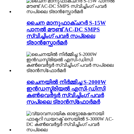
ചൈന മാനുഫാക്ചറർ S-15W
പാനൽ മൗണ്ട് AC-DC SMPS
സ്വിച്ചിംഗ് പവർ സപ്ലൈ
ട്രാൻസ്ഫോർമർ
ചൈനയിൽ നിർമ്മിച്ച S-2000W
ഇൻഡസ്ട്രിയൽ എസി-ഡിസി
കൺവെർട്ടർ സ്വിച്ചിംഗ് പവർ
സപ്ലൈ ട്രാൻസ്‌ഫോർമർ