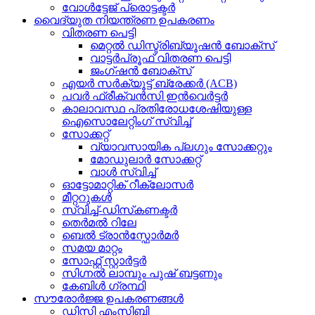
വോൾട്ടേജ് പ്രൊട്ടക്ടർ
വൈദ്യുത നിയന്ത്രണ ഉപകരണം
വിതരണ പെട്ടി
മെറ്റൽ ഡിസ്ട്രിബ്യൂഷൻ ബോക്സ്
വാട്ടർപ്രൂഫ് വിതരണ പെട്ടി
ജംഗ്ഷൻ ബോക്സ്
എയർ സർക്യൂട്ട് ബ്രേക്കർ (ACB)
പവർ ഫ്രീക്വൻസി ഇൻവെർട്ടർ
കാലാവസ്ഥ പ്രതിരോധശേഷിയുള്ള
ഐസൊലേറ്റിംഗ് സ്വിച്ച്
സോക്കറ്റ്
വ്യാവസായിക പ്ലഗും സോക്കറ്റും
മോഡുലാർ സോക്കറ്റ്
വാൾ സ്വിച്ച്
ഓട്ടോമാറ്റിക് റീക്ലോസർ
മീറ്ററുകൾ
സ്വിച്ച്-ഡിസ്‌കണക്ടർ
തെർമൽ റിലേ
ബെൽ ട്രാൻസ്ഫോർമർ
സമയ മാറ്റം
സോഫ്റ്റ് സ്റ്റാർട്ടർ
സിഗ്നൽ ലാമ്പും പുഷ് ബട്ടണും
കേബിൾ ഗ്രന്ഥി
സൗരോർജ്ജ ഉപകരണങ്ങൾ
ഡിസി എംസിബി