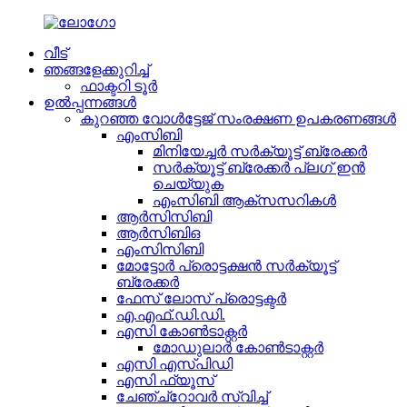
വീട്
ഞങ്ങളേക്കുറിച്ച്
ഫാക്ടറി ടൂർ
ഉൽപ്പന്നങ്ങൾ
കുറഞ്ഞ വോൾട്ടേജ് സംരക്ഷണ ഉപകരണങ്ങൾ
എംസിബി
മിനിയേച്ചർ സർക്യൂട്ട് ബ്രേക്കർ
സർക്യൂട്ട് ബ്രേക്കർ പ്ലഗ് ഇൻ
ചെയ്യുക
എംസിബി ആക്‌സസറികൾ
ആർസിസിബി
ആർ‌സി‌ബി‌ഒ
എംസിസിബി
മോട്ടോർ പ്രൊട്ടക്ഷൻ സർക്യൂട്ട്
ബ്രേക്കർ
ഫേസ് ലോസ് പ്രൊട്ടക്ടർ
എ.എഫ്.ഡി.ഡി.
എസി കോൺടാക്റ്റർ
മോഡുലാർ കോൺടാക്റ്റർ
എസി എസ്പിഡി
എസി ഫ്യൂസ്
ചേഞ്ച്‌റോവർ സ്വിച്ച്