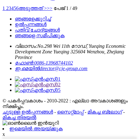
1
2
3
4
5
6
അടുത്തത് >
>>
പേജ് 1 / 49
ഞങ്ങളേക്കുറിച്ച്
ഉൽപ്പന്നങ്ങൾ
പതിവ് ചോദ്യങ്ങൾ
ഞങ്ങളെ സമീപിക്കുക
വിലാസം:
No.298 Wei 11th റോഡ്, Yueqing Economic
Development Zone Yueqing 325604 Wenzhou, Zhejiang
Province
ഫോൺ:
0086-13968744102
ഇ-മെയിൽ
director@cje-group.com
© പകർപ്പവകാശം - 2010-2022 : എല്ലാ അവകാശങ്ങളും
നിക്ഷിപ്തം.
ചൂടുള്ള ഉൽപ്പന്നങ്ങൾ
-
സൈറ്റ്മാപ്പ്
-
മികച്ച ബ്ലോഗ്
-
മികച്ച തിരയൽ
ഇമെയിൽ അയയ്ക്കുക
x