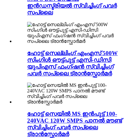
ഇൻഡസ്ട്രിയൽ സ്വിച്ചിംഗ് പവർ
സപ്ലൈ
ഹോട്ട് സെല്ലിംഗ് എംഎസ് 500W
സിംഗിൾ ഔട്ട്പുട്ട് എസി-ഡിസി
യുപിഎസ് ഫംഗ്ഷൻ സ്വിച്ചിംഗ്
പവർ സപ്ലൈ ട്രാൻസ്ഫോർമർ
ഹോട്ട് സെയിൽ MS ഇൻപുട്ട് 100-
240VAC 120W SMPS പാനൽ മൗണ്ട്
സ്വിച്ചിംഗ് പവർ സപ്ലൈ
ട്രാൻസ്ഫോർമർ