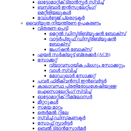
ഓട്ടോമാറ്റിക് ട്രാൻസ്ഫർ സ്വിച്ച്
ബസ്ബാർ ഇൻസുലേറ്റിംഗ്
മെറ്റീരിയലുകൾ
വോൾട്ടേജ് പ്രൊട്ടക്ടർ
വൈദ്യുത നിയന്ത്രണ ഉപകരണം
വിതരണ പെട്ടി
മെറ്റൽ ഡിസ്ട്രിബ്യൂഷൻ ബോക്സ്
വാട്ടർപ്രൂഫ് ഡിസ്ട്രിബ്യൂഷൻ
ബോക്സ്
ജംഗ്ഷൻ ബോക്സ്
എയർ സർക്യൂട്ട് ബ്രേക്കർ (ACB)
സോക്കറ്റ്
വ്യാവസായിക പ്ലഗും സോക്കറ്റും
വാൾ സ്വിച്ച്
മോഡുലാർ സോക്കറ്റ്
പവർ ഫ്രീക്വൻസി ഇൻവെർട്ടർ
കാലാവസ്ഥ പ്രതിരോധശേഷിയുള്ള
ഐസൊലേറ്റിംഗ് സ്വിച്ച്
ഓട്ടോമാറ്റിക് റീക്ലോസർ
മീറ്ററുകൾ
സമയ മാറ്റം
തെർമൽ റിലേ
സ്വിച്ച്-ഡിസ്‌കണക്ടർ
സോഫ്റ്റ് സ്റ്റാർട്ടർ
ബെൽ ട്രാൻസ്ഫോർമർ