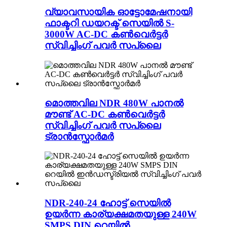
വ്യാവസായിക ഓട്ടോമേഷനായി
ഫാക്ടറി ഡയറക്ട് സെയിൽ S-
3000W AC-DC കൺവെർട്ടർ
സ്വിച്ചിംഗ് പവർ സപ്ലൈ
മൊത്തവില NDR 480W പാനൽ
മൗണ്ട് AC-DC കൺവെർട്ടർ
സ്വിച്ചിംഗ് പവർ സപ്ലൈ
ട്രാൻസ്ഫോർമർ
NDR-240-24 ഹോട്ട് സെയിൽ
ഉയർന്ന കാര്യക്ഷമതയുള്ള 240W
SMPS DIN റെയിൽ