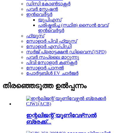
ഡിസി കോൺടാക്റ്റർ
പവർ സ്റ്റേഷൻ
ഇൻവെർട്ടർ
യുപിഎസ്
പരിഷ്കരിച്ച (സ്ഥിര) സൈൻ വേവ്
ഇൻവെർട്ടർ
ഫ്യൂസ്
സോളാർ പിവി ഫ്യൂസ്
സോളാർ എസ്പിഡി
സർജ് പ്രൊട്ടക്ഷൻ ഡിവൈസ് (SPD)
പവർ സപ്ലൈ മാറ്റുന്നു
പിവി സോളാർ കണക്റ്റർ
സോളാർ പാനൽ
പോർട്ടബിൾ EV ചാർജർ
തിരഞ്ഞെടുത്ത ഉൽപ്പന്നം
ഇന്റലിജന്റ് യൂണിവേഴ്‌സൽ
ബ്രേക്ക്...