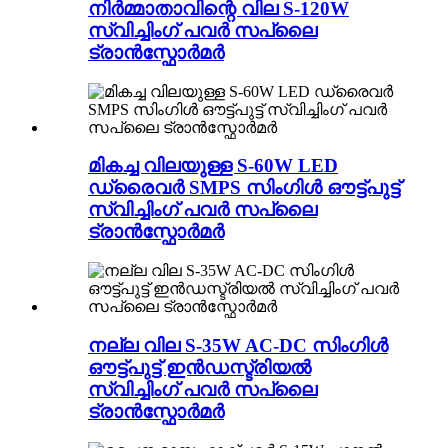
നിർമ്മാതാവിന്റെ വില S-120W
സ്വിച്ചിംഗ് പവർ സപ്ലൈ
ട്രാൻസ്ഫോർമർ
മികച്ച വിലയുള്ള S-60W LED
ഡ്രൈവർ SMPS സിംഗിൾ ഔട്ട്പുട്ട്
സ്വിച്ചിംഗ് പവർ സപ്ലൈ
ട്രാൻസ്ഫോർമർ
നല്ല വില S-35W AC-DC സിംഗിൾ
ഔട്ട്പുട്ട് ഇൻഡസ്ട്രിയൽ
സ്വിച്ചിംഗ് പവർ സപ്ലൈ
ട്രാൻസ്ഫോർമർ