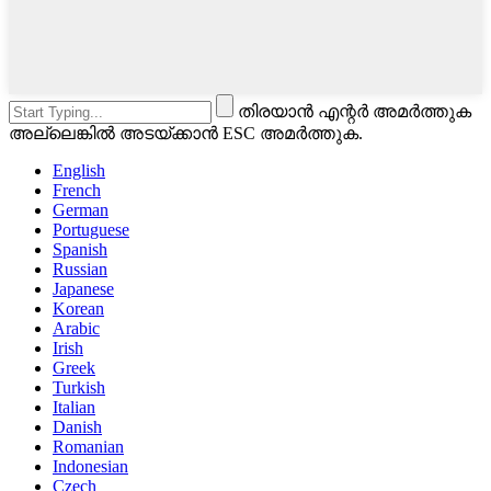
തിരയാൻ എന്റർ അമർത്തുക
അല്ലെങ്കിൽ അടയ്ക്കാൻ ESC അമർത്തുക.
English
French
German
Portuguese
Spanish
Russian
Japanese
Korean
Arabic
Irish
Greek
Turkish
Italian
Danish
Romanian
Indonesian
Czech