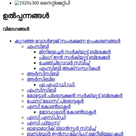
ഉൽപ്പന്നങ്ങൾ
വിഭാഗങ്ങൾ
കുറഞ്ഞ വോൾട്ടേജ് സംരക്ഷണ ഉപകരണങ്ങൾ
എംസിബി
മിനിയേച്ചർ സർക്യൂട്ട് ബ്രേക്കർ
പ്ലഗ് ഇൻ സർക്യൂട്ട് ബ്രേക്കർ
ചേഞ്ച്‌റോവർ സ്വിച്ച്
എംസിബി ആക്‌സസറികൾ
ആർസിസിബി
ആർ‌സി‌ബി‌ഒ
എ.എഫ്.ഡി.ഡി.
എംസിസിബി
മോട്ടോർ പ്രൊട്ടക്ഷൻ സർക്യൂട്ട് ബ്രേക്കർ
ഫേസ് ലോസ് പ്രൊട്ടക്ടർ
എസി കോൺടാക്റ്റർ
മോഡുലാർ കോൺടാക്റ്റർ
എസി എസ്പിഡി
എസി ഫ്യൂസ്
ഓട്ടോമാറ്റിക് ട്രാൻസ്ഫർ സ്വിച്ച്
ബസ്ബാർ ഇൻസുലേറ്റിംഗ് മെറ്റീരിയലുകൾ